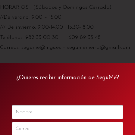
HORARIOS : (Sábados y Domingos Cerrado)
//De verano: 9:00 – 15:00
/// De invierno: 9.00-14.00 · 15.30-18.00
Teléfonos: 982 33 00 30 – 609 89 33 48
Correos: segume@mgs.es – segumemeira@gmail.com
¿Quieres recibir información de SeguMe?